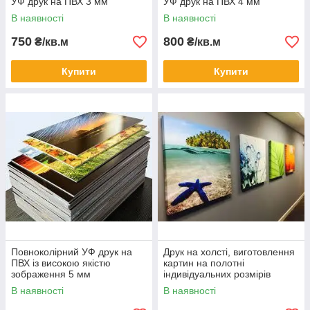
УФ друк на ПВХ 3 мм
УФ друк на ПВХ 4 мм
В наявності
В наявності
750
800
₴/кв.м
₴/кв.м
Купити
Купити
Повноколірний УФ друк на
Друк на холсті, виготовлення
ПВХ із високою якістю
картин на полотні
зображення 5 мм
індивідуальних розмірів
В наявності
В наявності