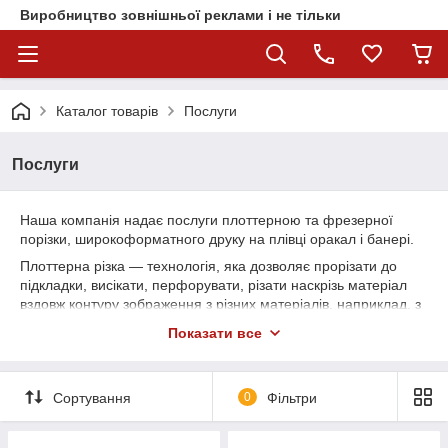
Виробництво зовнішньої реклами і не тільки
Каталог товарів
Послуги
Послуги
Наша компанія надає послуги плоттерною та фрезерної
порізки, широкоформатного друку на плівці оракал і банері.
Плоттерна різка — технологія, яка дозволяє прорізати до
підкладки, висікати, перфорувати, різати наскрізь матеріал
вздовж контуру зображення з різних матеріалів, наприклад, з
самоклеючої плівки.
Показати все
Фрезерна порізка - це процес вибірки матеріалу по заданій
програмі за допомогою спеціальних фрез на верстатах з
числовим програмним управлінням (ЧПУ).
Сортування
0
Фільтри
Фрезерування можна виробляти по необхідному контуру
листового матеріалу, вирізаючи певні фігури, деталі, або