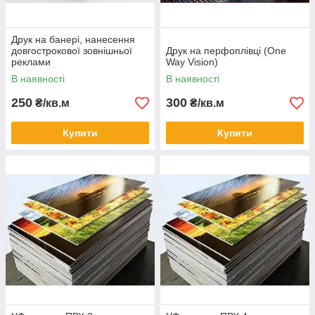
Друк на банері, нанесення
довгострокової зовнішньої
Друк на перфоплівці (One
реклами
Way Vision)
В наявності
В наявності
250
300
₴/кв.м
₴/кв.м
Купити
Купити