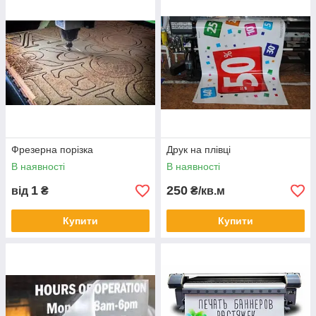
робити вибірку з 3D моделі, виготовляючи об'ємні фігури з 3D
рельєфом у всіх площинах. Виконуватися фрезерування
може на наступних типах листових матеріалів: спінений
пластик ПВХ, МДФ, ДСП, фанера, дерево, OSB, алюміній і ін
Фрезерна порізка дозволяє виготовити складні візерунки,
вигини, пази, елементи конструкцій, а так само звичайну
різання по контуру. Найбільш актуальною областю
застосування фрезерної різання є виготовлення букв,
логотипів для зовнішньої і інтер'єрної реклами, виставкової
діяльності при оформленні стендів і вітрин.
Фрезерна порізка
Друк на плівці
В наявності
В наявності
1
250
від
₴
₴/кв.м
Купити
Купити