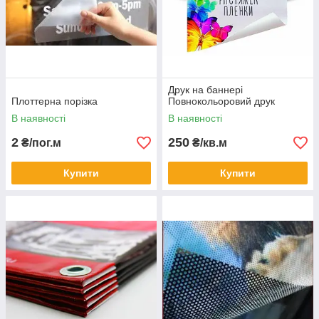
Друк на баннері
Плоттерна порізка
Повнокольоровий друк
В наявності
В наявності
2
250
₴/пог.м
₴/кв.м
Купити
Купити