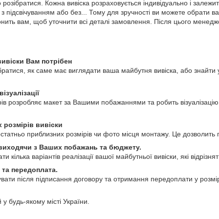
 розібратися. Кожна вивіска розраховується індивідуально і залежит
, з підсвічуванням або без... Тому для зручності ви можете обрати 
ить вам, щоб уточнити всі деталі замовлення. Після цього менедже
вивіски Вам потрібен
ратися, як саме має виглядати ваша майбутня вивіска, або знайти у
візуалізації
 розробляє макет за Вашими побажаннями та робить візуалізацію ма
х розмірів вивіски
татньо приблизних розмірів чи фото місця монтажу. Це дозволить п
 виходячи з Ваших побажань та бюджету.
кілька варіантів реалізації вашої майбутньої вивіски, які відрізнят
 та передоплата.
вати після підписання договору та отримання передоплати у розмі
у будь-якому місті України.