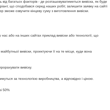
ь від багатьох факторів - де розташовуватиметься вивіска, як буде
варіант, що сподобався серед наших робіт, залишити заявку на сайті
р зможе озвучити кінцеву суму з виготовлення вивіски.
 нас або на інших сайтах приклад вивіски або технології, що
йбутньої вивіски, проектуючи її на те місце, куди вона
рорахувати вивіску.
имуться за технологією виробництва, а відповідно і ціною.
рі 50%