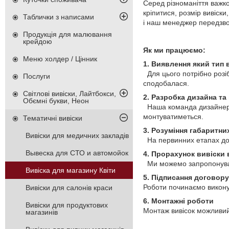
Серед різноманіття важко
кріпитися, розмір вивіски
Таблички з написами
і наш менеджер передзвон
Продукція для малювання
крейдою
Як ми працюємо:
Меню холдер / Цінник
1. Виявлення який тип 
Для цього потрібно розіб
Послуги
сподобалася.
Світлові вивіски, Лайтбокси,
2. Разробка дизайна та 
Обємні букви, Неон
Наша команда дизайнерів
монтуватиметься.
Тематичні вивіски
3. Розуміння габаритни
Вивіски для медичних закладів
На первинних етапах дос
Вывеска для СТО и автомойок
4. Прорахунок вивіски
Ми можемо запропонувати 
Вивіска для магазину Квіти
5. Підписання договору
Роботи починаємо викону
Вивіски для салонів краси
6. Монтажні роботи
Вивіски для продуктових
Монтаж вивісок можливий 
магазинів