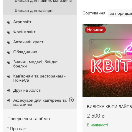
Вивіски для пивних магазинів
Вивіски для кав'ярні
Акрилайт
Новинка
Фреймлайт
Аптечний хрест
Обладнання
Значки, медалі, бейджі,
брелки
Кав'ярням та ресторанам -
HoReCa
Друк на Холсті
Аксесуари для кав'ярень та
магазинів
ВИВІСКА КВІТИ ЛАЙТ
2 500 ₴
Повернення та обмін
В наявності
❕ Про нас