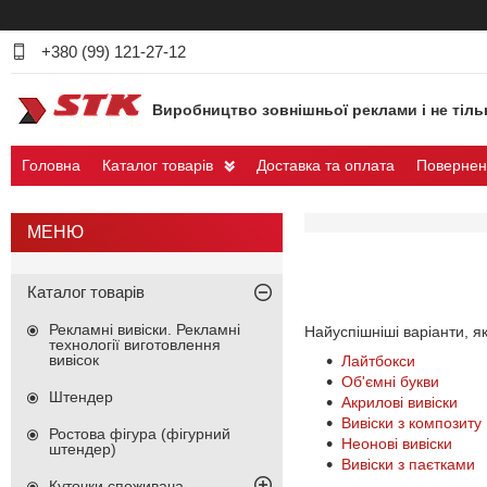
+380 (99) 121-27-12
Виробництво зовнішньої реклами і не тіль
Головна
Каталог товарів
Доставка та оплата
Повернен
Каталог товарів
Рекламні вивіски. Рекламні
Найуспішніші варіанти, як
технології виготовлення
вивісок
Лайтбокси
Об'ємні букви
Штендер
Акрилові вивіски
Вивіски з композиту
Ростова фігура (фігурний
Неонові вивіски
штендер)
Вивіски з паєтками
Куточки споживача