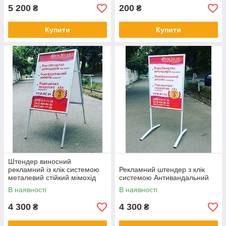
5 200
200
₴
₴
Купити
Купити
Штендер виносний
рекламний із клік системою
Рекламний штендер з клік
металевий стійкий мімохід
системою Антивандальний
для зовнішньої реклами
В наявності
В наявності
4 300
4 300
₴
₴