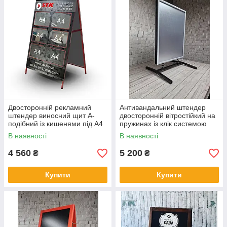
Двосторонній рекламний
Антивандальний штендер
штендер виносний щит А-
двосторонній вітростійкий на
подібний із кишенями під А4
пружинах із клік системою
для реклами вуличний
мімохід для реклами
В наявності
В наявності
4 560
5 200
₴
₴
Купити
Купити