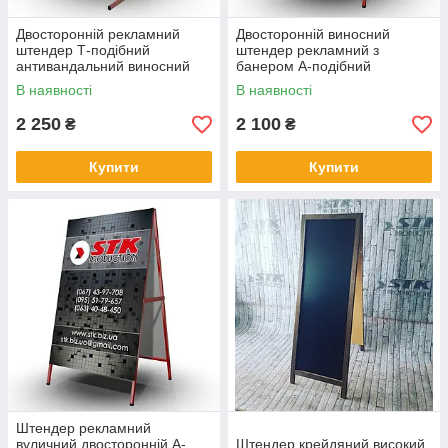
Двосторонній рекламний
Двосторонній виносний
штендер Т-подібний
штендер рекламний з
антивандальний виносний
банером А-подібний
щит для реклами
металевий стійкий
В наявності
В наявності
2 250
2 100
₴
₴
Купити
Купити
Штендер рекламний
вуличний двосторонній A-
Штендер крейдяний високий