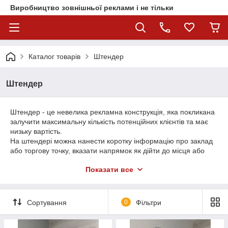
Виробництво зовнішньої реклами і не тільки
Каталог товарів
Штендер
Штендер
Штендер - це невелика рекламна конструкція, яка покликана
залучити максимальну кількість потенційних клієнтів та має
низьку вартість.
На штендері можна нанести коротку інформацію про заклад
або торгову точку, вказати напрямок як дійти до місця або
розповісти всім про поточні акції або топові товари.
Показати все
Так як у більшості випадків мимохідь потрібно виносити і
заносити, то важливий момент у виготовленні штендера
мають такі характеристики як легкість при переносі і, у свою
Сортування
0
Фільтри
чергу, стійкість до вітру і погодним умовам.
У виробництві рекламних штендерів ми використовуємо
надійні металеві профільні та круглі труби.