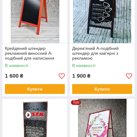
Крейдяний штендер
Дерев'яний А-подібний
рекламний виносний А-
штендер для кав'ярні з
подібний для написання
рекламою
інформації для покупців
В наявності
В наявності
1 600
1 900
₴
₴
Купити
Купити
Топ