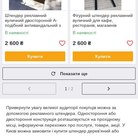
Штендер рекламний
Фігурний штендер рекламний
вуличний двосторонній A-
вуличний для кафе,
подібний антивандальний з
ресторанів, магазинів
металевої труби
В наявності
В наявності
2 600
2 600
₴
₴
Купити
Купити
Показати ще
1
/ 2
Привернути увагу великої аудиторії покупців можна за
допомогою рекламного штендера. Одностороння або
двостороння конструкція розташовується на прохідному
місці, інформуючи перехожих про послуги, товари, акції. У
Києві можна замовити і купити штендер дерев'яний або
металевий. Обидва типи є стійкими і довговічними, так що