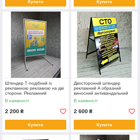
Купити
Купити
Штендер Т-подібний із
Двосторонній штендер
рекламною рекламою на дві
рекламний А образний
сторони. Рекламний
виносний антивандальний
штендер. Виготовлення 1
(Виготовлення 1 день)
В наявності
В наявності
день.
2 200
2 600
₴
₴
Купити
Купити