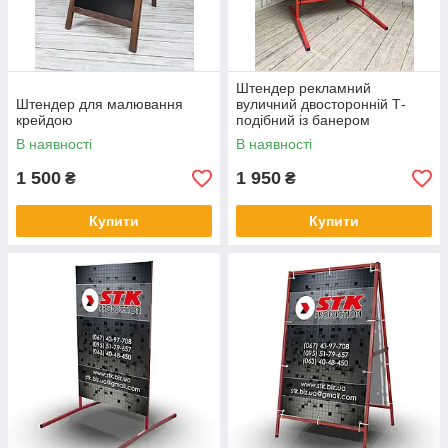
Штендер рекламний
Штендер для малювання
вуличний двосторонній Т-
крейдою
подібний із банером
металевий
В наявності
В наявності
1 500
1 950
₴
₴
Купити
Купити