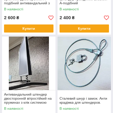
подібний антивандальний з
А-подібний
металевої труби
В наявності
В наявності
2 600
2 400
₴
₴
Купити
Купити
Антивандальний штендер
двосторонній вітростійкий на
Сталевий шнур і замок. Анти
пружинах з клік системою
крадіжка для штендеров.
мимохід для реклами
В наявності
В наявності