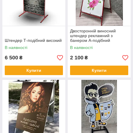
Двосторонній виносний
штендер рекламний з
Штендер Т-подібний високий
банером А-подібний
металевий стійкий
В наявності
В наявності
6 500
2 100
₴
₴
Купити
Купити