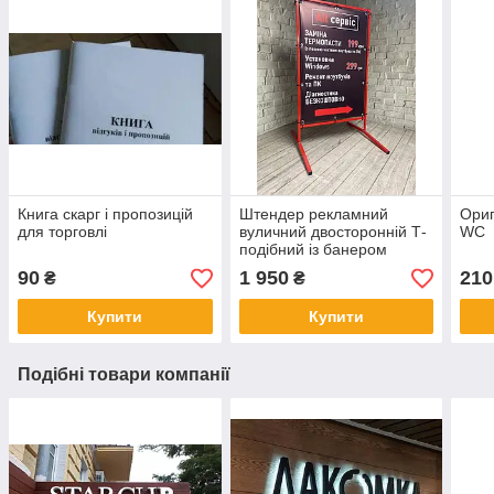
Книга скарг і пропозицій
Штендер рекламний
Ориг
для торговлі
вуличний двосторонній Т-
WC
подібний із банером
металевий
90
1 950
210
₴
₴
Купити
Купити
Подібні товари компанії