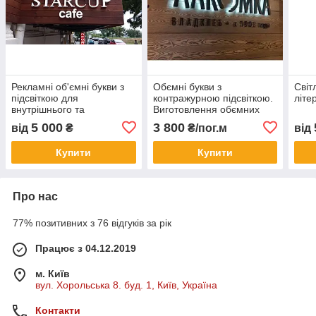
Рекламні об'ємні букви з
Обємні букви з
Світ
підсвіткою для
контражурною підсвіткою.
літе
внутрішнього та
Виготовлення обємних
зовнішнього використання
букв для зовнішньої
5 000
3 800
від
₴
₴/пог.м
від
Різні кольори
реклами
Купити
Купити
Про нас
77% позитивних з 76 відгуків за рік
Працює з 04.12.2019
м. Київ
вул. Хорольська 8. буд. 1, Київ, Україна
Контакти