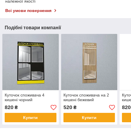
належної якості
Всі умови повернення
Подібні товари компанії
Куточок споживача 4
Куточок споживача на 2
Куто
кишені чорний
кишені бежевий
кише
820
520
820
₴
₴
Купити
Купити