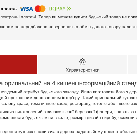
електронні платежі. Тепер ви можете купити будь-який товар не пок
аконом не передбачено повернення та обмін даного товару належно
Характеристики
а оригінальний на 4 кишені інформаційний стен
невідємний атрибут будь-якого закладу. Якщо виготовити його з де
ще й прекрасним доповненням інтер'єру. Такий оригінальний куточо
 салону краси, тематичного кафе, ресторану, готелю або іншого за
ивача виготовлений з високоякісної березової фанери, і навіть за
емо внести будь-які зміни в колір, розмір і дизайн виробу, оскільк
ведення куточок споживача з дерева надасть йому презентабельності