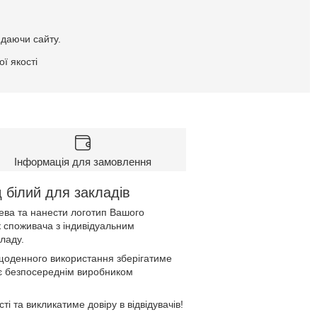
идаючи сайту.
ї якості
Інформація для замовлення
д білий для закладів
рева та нанести логотип Вашого
к споживача з індивідуальним
кладу.
 щоденного використання зберігатиме
и є безпосереднім виробником
 та викликатиме довіру в відвідувачів!