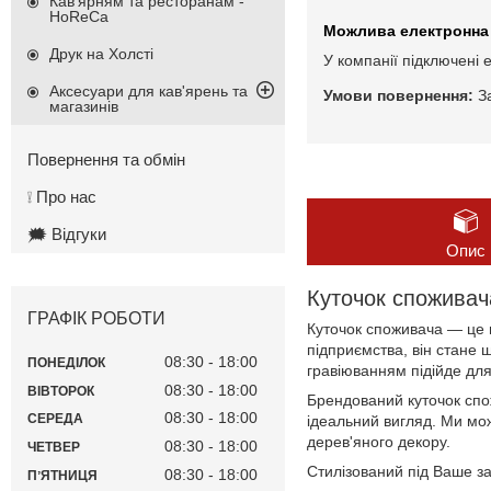
Кав'ярням та ресторанам -
HoReCa
Друк на Холсті
У компанії підключені 
Аксесуари для кав'ярень та
З
магазинів
Повернення та обмін
❕ Про нас
🗯️ Відгуки
Опис
Куточок споживач
ГРАФІК РОБОТИ
Куточок споживача — це 
підприємства, він стане 
08:30
18:00
ПОНЕДІЛОК
гравіюванням підійде для
08:30
18:00
ВІВТОРОК
Брендований куточок спож
08:30
18:00
СЕРЕДА
ідеальний вигляд. Ми мож
дерев'яного декору.
08:30
18:00
ЧЕТВЕР
Стилізований під Ваше за
08:30
18:00
ПʼЯТНИЦЯ