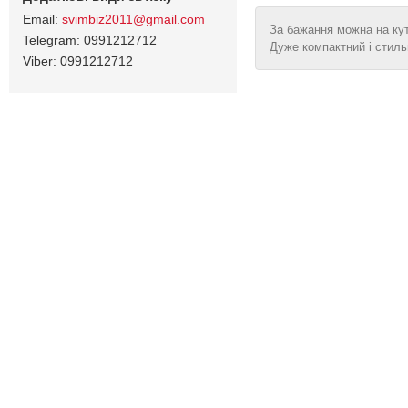
svimbiz2011@gmail.com
За бажання можна на кут
0991212712
Дуже компактний і стил
0991212712