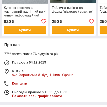
Куточок споживача
Табличка вивіска на
Табл
компактний настінний на 4
фасад "відкрито / закрито"
"від
кишені інформаційний
стенд синій
820
250
250
₴
₴
Купити
Купити
Про нас
77% позитивних з 76 відгуків за рік
Працює з 04.12.2019
м. Київ
вул. Хорольська 8. буд. 1, Київ, Україна
Контакти
Сьогодні працює з 10:00 до 16:00
Показати весь графік роботи