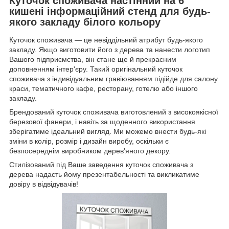
Куточок споживача настінний на 6
кишені інформаційний стенд для будь-
якого закладу білого кольору
Куточок споживача — це невіддільний атрибут будь-якого
закладу. Якщо виготовити його з дерева та нанести логотип
Вашого підприємства, він стане ще й прекрасним
доповненням інтер'єру. Такий оригінальний куточок
споживача з індивідуальним гравіюванням підійде для салону
краси, тематичного кафе, ресторану, готелю або іншого
закладу.
Брендований куточок споживача виготовлений з високоякісної
березової фанери, і навіть за щоденного використання
зберігатиме ідеальний вигляд. Ми можемо внести будь-які
зміни в колір, розмір і дизайн виробу, оскільки є
безпосереднім виробником дерев'яного декору.
Стилізований під Ваше заведення куточок споживача з
дерева надасть йому презентабельності та викликатиме
довіру в відвідувачів!