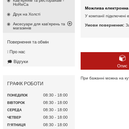
Кав'ярням та ресторанам -
HoReCa
Друк на Холсті
У компанії підключені 
Аксесуари для кав'ярень та
З
магазинів
Повернення та обмін
❕ Про нас
🗯️ Відгуки
Опис
При бажанні можна на кут
ГРАФІК РОБОТИ
08:30
18:00
ПОНЕДІЛОК
08:30
18:00
ВІВТОРОК
08:30
18:00
СЕРЕДА
08:30
18:00
ЧЕТВЕР
08:30
18:00
ПʼЯТНИЦЯ