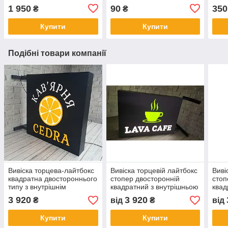
металевий
1 950
90
350
₴
₴
Купити
Купити
Подібні товари компанії
Вивіска торцева-лайтбокс
Вивіска торцевій лайтбокс
Виві
квадратна двостороннього
стопер двосторонній
стоп
типу з внутрішнім
квадратний з внутрішньою
квад
підсвічуванням
підсвіткою
підс
3 920
3 920
₴
від
₴
від
Купити
Купити