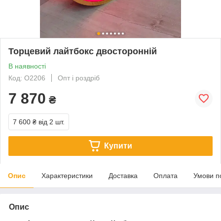
Торцевий лайтбокс двосторонній
В наявності
Код: О2206
Опт і роздріб
7 870
₴
7 600 ₴
від 2 шт.
Купити
Опис
Характеристики
Доставка
Оплата
Умови п
Опис