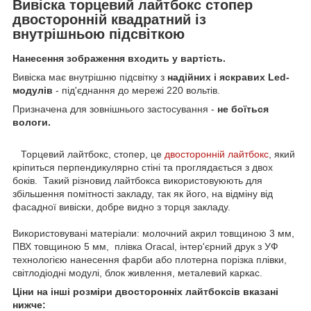
Вивіска торцевий лайтбокс стопер
двосторонній квадратний із
внутрішньою підсвіткою
Нанесення зображення входить у вартість.
Вивіска має внутрішню підсвітку з
надійних і яскравих Led-
модулів
- під'єднання до мережі 220 вольтів.
Призначена для зовнішнього застосування -
не боїться
вологи.
Торцевий лайтбокс, стопер, це
двосторонній лайтбокс
, який
кріпиться перпендикулярно стіні та проглядається з двох
боків. Такий різновид лайтбокса використовуюють для
збільшення помітності закладу, так як його, на відміну від
фасадної вивіски, добре видно з торця закладу.
Використовувані матеріали: молочний акрил товщиною 3 мм,
ПВХ товщиною 5 мм, плівка Oracal, інтер'єрний друк з УФ
технологією нанесення фарби або плотерна порізка плівки,
світлодіодні модулі, блок живлення, металевий каркас.
Ціни на інші розміри двосторонніх лайтбоксів вказані
нижче: