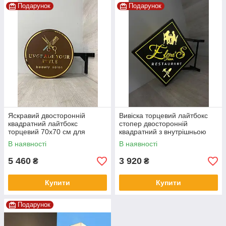
Подарунок
Подарунок
Яскравий двосторонній
Вивіска торцевий лайтбокс
квадратний лайтбокс
стопер двосторонній
торцевий 70х70 см для
квадратний з внутрішньою
зовнішнього застосування
підсвіткою
В наявності
В наявності
5 460
3 920
₴
₴
Купити
Купити
Подарунок