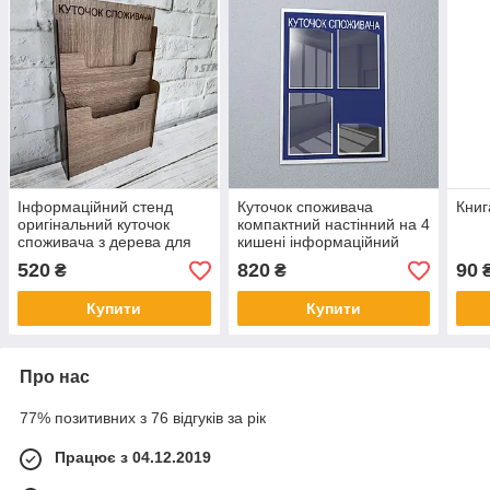
Інформаційний стенд
Куточок споживача
Книг
оригінальний куточок
компактний настінний на 4
споживача з дерева для
кишені інформаційний
магазину, салону краси,
стенд синій
520
820
90
₴
₴
кафе
Купити
Купити
Про нас
77% позитивних з 76 відгуків за рік
Працює з 04.12.2019