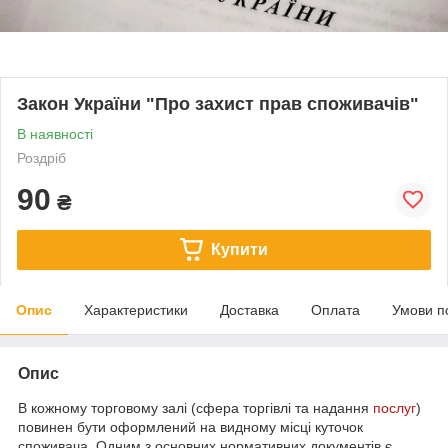
Закон України "Про захист прав споживачів"
В наявності
Роздріб
90
₴
Купити
Опис
Характеристики
Доставка
Оплата
Умови п
Опис
В кожному торговому залі (сфера торгівлі та надання
послуг
)
повинен бути оформлений на видному місці куточок
споживача. Одним з основних нормативних документів є