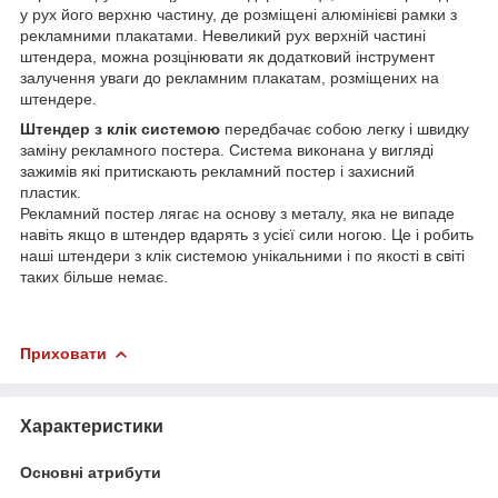
у рух його верхню частину, де розміщені алюмінієві рамки з
рекламними плакатами. Невеликий рух верхній частині
штендера, можна розцінювати як додатковий інструмент
залучення уваги до рекламним плакатам, розміщених на
штендере.
Штендер з клік системою
передбачає собою легку і швидку
заміну рекламного постера. Система виконана у вигляді
зажимів які притискають рекламний постер і захисний
пластик.
Рекламний постер лягає на основу з металу, яка не випаде
навіть якщо в штендер вдарять з усієї сили ногою. Це і робить
наші штендери з клік системою унікальними і по якості в світі
таких більше немає.
Приховати
Характеристики
Основні атрибути