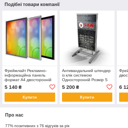
Подібні товари компанії
Фреймлайт Рекламно-
Антивандальний штендер
Фре
інформаційна панель
із клік системою
двос
формат А4 двосторонній
Односторонній Розмір S
постер для реклами
(70 на 115 см)
5 140
5 200
6 1
₴
₴
Купити
Купити
Про нас
77% позитивних з 76 відгуків за рік