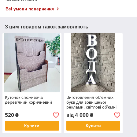
Всі умови повернення
З цим товаром також замовляють
Куточок споживача
Виготовлення об'ємних
дерев'яний коричневий
букв для зовнішньої
реклами, світлові об'ємні
літери зовнішня реклама
520
4 000
₴
від
₴
вивіска
Купити
Купити