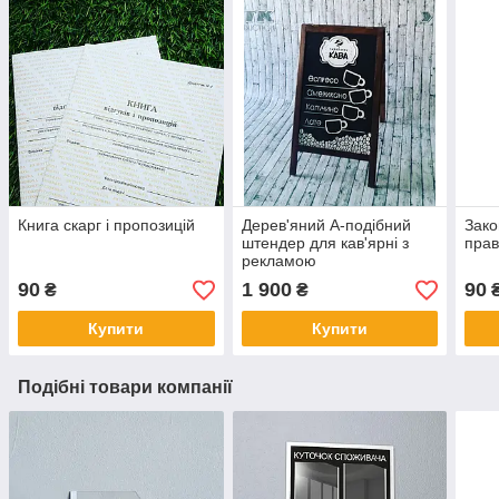
Книга скарг і пропозицій
Дерев'яний А-подібний
Зако
штендер для кав'ярні з
прав
рекламою
90
1 900
90
₴
₴
Купити
Купити
Подібні товари компанії