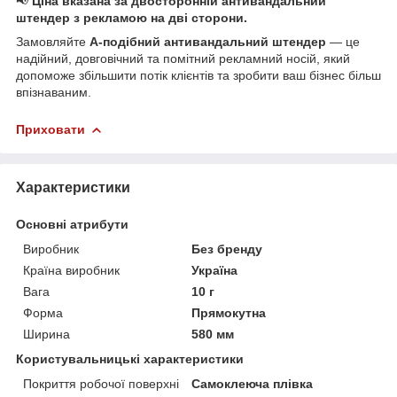
📢
Ціна вказана за двосторонній антивандальний
штендер з рекламою на дві сторони.
Замовляйте
А-подібний антивандальний штендер
— це
надійний, довговічний та помітний рекламний носій, який
допоможе збільшити потік клієнтів та зробити ваш бізнес більш
впізнаваним.
Приховати
Характеристики
Основні атрибути
Виробник
Без бренду
Країна виробник
Україна
Вага
10 г
Форма
Прямокутна
Ширина
580 мм
Користувальницькі характеристики
Покриття робочої поверхні
Самоклеюча плівка