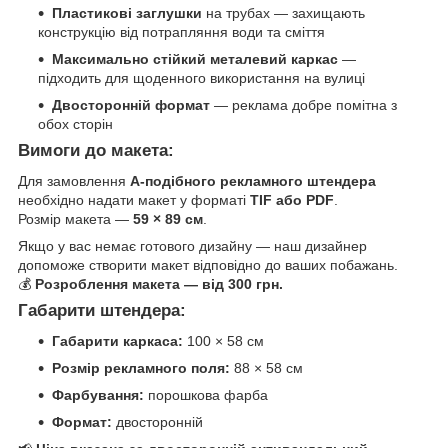
Пластикові заглушки
на трубах — захищають
конструкцію від потрапляння води та сміття
Максимально стійкий металевий каркас
—
підходить для щоденного використання на вулиці
Двосторонній формат
— реклама добре помітна з
обох сторін
Вимоги до макета:
Для замовлення
А-подібного рекламного штендера
необхідно надати макет у форматі
TIF або PDF
.
Розмір макета —
59 × 89 см
.
Якщо у вас немає готового дизайну — наш дизайнер
допоможе створити макет відповідно до ваших побажань.
💰
Розроблення макета — від 300 грн.
Габарити штендера:
Габарити каркаса:
100 × 58 см
Розмір рекламного поля:
88 × 58 см
Фарбування:
порошкова фарба
Формат:
двосторонній