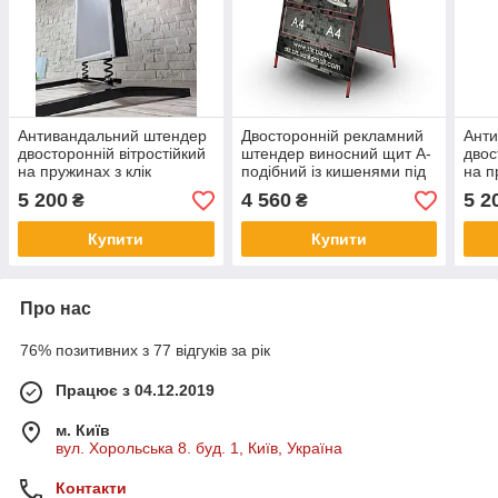
Антивандальний штендер
Двосторонній рекламний
Ант
двосторонній вітростійкий
штендер виносний щит А-
двос
на пружинах з клік
подібний із кишенями під
на п
системою мимохід для
А4 для реклами вуличний
сист
5 200
4 560
5 2
₴
₴
реклами
рек
Купити
Купити
Про нас
76% позитивних з 77 відгуків за рік
Працює з 04.12.2019
м. Київ
вул. Хорольська 8. буд. 1, Київ, Україна
Контакти