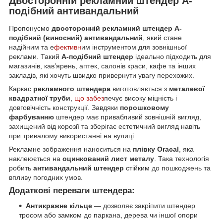
Двосторонній рекламний штендер А-
подібний антивандальний
Пропонуємо
двосторонній рекламний штендер А-
подібний (виносний) антивандальний
, який стане
надійним та е
фективн
им інструментом для зовнішньої
реклами. Такий
А-подібний штендер
ідеально підходить для
магазинів, кав’ярень, аптек, салонів краси, кафе та інших
закладів, які хочуть швидко привернути увагу перехожих.
Каркас
рекламного штендера
виготовляється з
металевої
квадратної труби
,
що забез
печує високу міцність і
довговічність конструкції. Завдяки
порошковому
фарбуванню
штендер має привабливий зовнішній вигляд,
захищений від корозії та зберігає естетичний вигляд навіть
при тривалому використанні на вулиці.
Рекламне зображення наноситься на
плівку Oracal
, яка
наклеюється на
оцинкований лист металу
. Така технологія
робить
антивандальний штендер
стійким до пошкоджень та
впливу погодних умов.
Додаткові переваги штендера:
Антикражне кільце
— дозволяє закріпити штендер
тросом або замком до паркана, дерева чи іншої опори