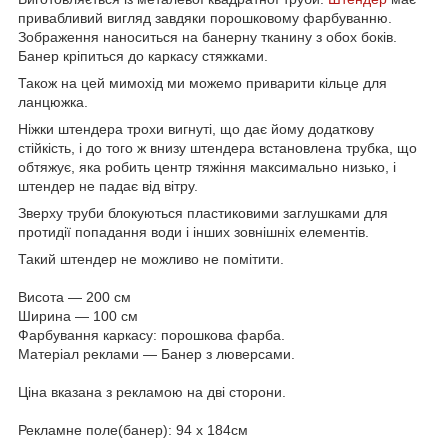
привабливий вигляд завдяки порошковому фарбуванню.
Зображення наноситься на банерну тканину з обох боків.
Банер кріпиться до каркасу стяжками.
Також на цей мимохід ми можемо приварити кільце для
ланцюжка.
Ніжки штендера трохи вигнуті, що дає йому додаткову
стійкість, і до того ж внизу штендера встановлена трубка, що
обтяжує, яка робить центр тяжіння максимально низько, і
штендер не падає від вітру.
Зверху труби блокуються пластиковими заглушками для
протидії попадання води і інших зовнішніх елементів.
Такий штендер не можливо не помітити.
Висота — 200 см
Ширина — 100 см
Фарбування каркасу: порошкова фарба.
Матеріал реклами — Банер з люверсами.
Ціна вказана з рекламою на дві сторони.
Рекламне поле(банер): 94 х 184см