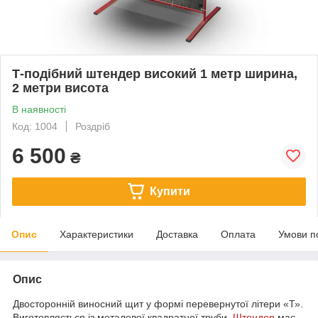
Т-подібний штендер високий 1 метр ширина,
2 метри висота
В наявності
Код: 1004
Роздріб
6 500
₴
Купити
Опис
Характеристики
Доставка
Оплата
Умови п
Опис
Двосторонній виносний щит у формі перевернутої літери «Т».
Виготовляється із металевої квадратної труби.
Штендер
має