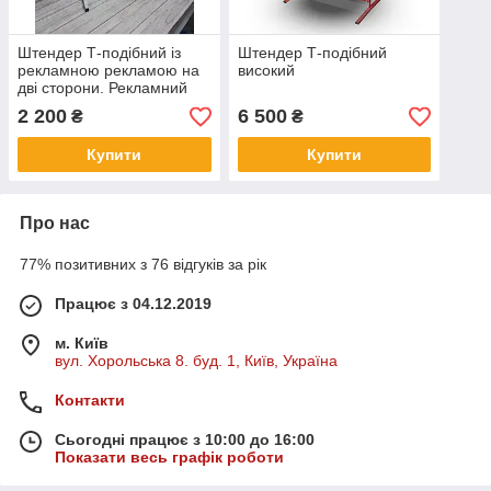
Штендер Т-подібний із
Штендер Т-подібний
рекламною рекламою на
високий
дві сторони. Рекламний
штендер. Виготовлення 1
2 200
6 500
₴
₴
день.
Купити
Купити
Про нас
77% позитивних з 76 відгуків за рік
Працює з 04.12.2019
м. Київ
вул. Хорольська 8. буд. 1, Київ, Україна
Контакти
Сьогодні працює з 10:00 до 16:00
Показати весь графік роботи