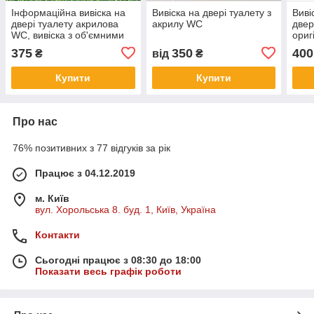
Інформаційна вивіска на
Вивіска на двері туалету з
Виві
двері туалету акрилова
акрилу WC
двер
WC, вивіска з об'ємними
ориг
акриловими літерами
туал
375
350
400
₴
від
₴
Купити
Купити
Про нас
76% позитивних з 77 відгуків за рік
Працює з 04.12.2019
м. Київ
вул. Хорольська 8. буд. 1, Київ, Україна
Контакти
Сьогодні працює з 08:30 до 18:00
Показати весь графік роботи