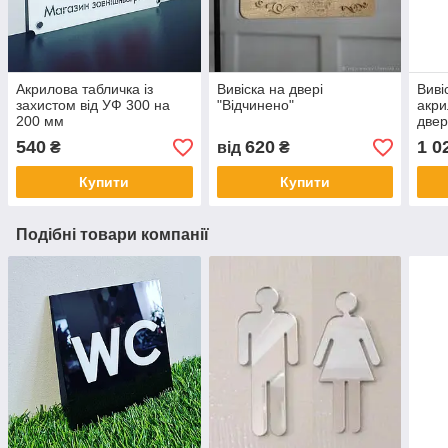
Акрилова табличка із
Вивіска на двері
Виві
захистом від УФ 300 на
"Відчинено"
акри
200 мм
двер
Відк
540
620
1 0
₴
від
₴
Купити
Купити
Подібні товари компанії