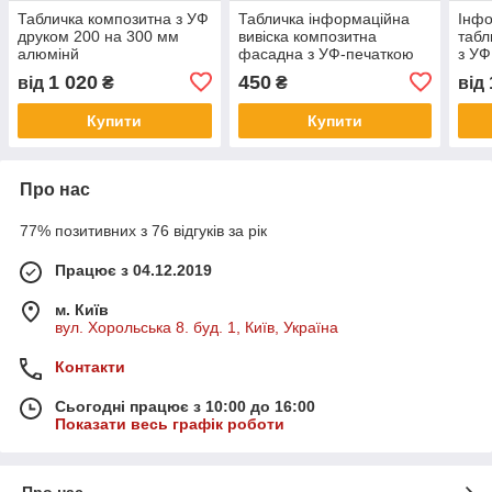
Табличка композитна з УФ
Табличка інформаційна
Інфо
друком 200 на 300 мм
вивіска композитна
табл
алюмінй
фасадна з УФ-печаткою
з УФ
для вулиці та офісу 200 на
300
1 020
450
від
₴
₴
від
300 мм
Купити
Купити
Про нас
77% позитивних з 76 відгуків за рік
Працює з 04.12.2019
м. Київ
вул. Хорольська 8. буд. 1, Київ, Україна
Контакти
Сьогодні працює з 10:00 до 16:00
Показати весь графік роботи
Про нас