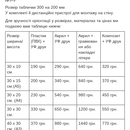
Розмір таблички 300 на 200 мм.
У комплекті 4 дистанційні пристрої для монтажу на стіну.
Для зручності орієнтації у розмірах, матеріалах та цінах ми
подаємо вам таблицю нижче:
Розмір
Пластик
Акрил +
Акрил +
Композит
ширина/
(ПВХ) +
УФ друк
гравіюван
+ УФ друк
висота
УФ друк
ня або
накладні
літери
30 х 10
190 грн.
290 грн.
640 грн.
320 грн.
см.
30 х 15
200 грн.
340 грн.
840 грн.
370 грн.
см.(А5)
30 х 20
230 грн.
540 грн.
980 грн.
450 грн.
см. (А4)
30 х 30
330 грн.
650 грн.
1200 грн.
550 грн.
см.
40 х 30
370 грн.
880 грн.
1440 грн.
770 грн.
см. (А3)