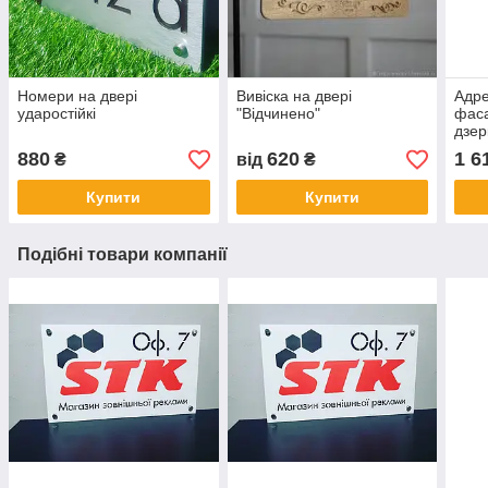
Номери на двері
Вивіска на двері
Адре
ударостійкі
"Відчинено"
фаса
дзер
табл
880
620
1 6
₴
від
₴
буди
Купити
Купити
Подібні товари компанії