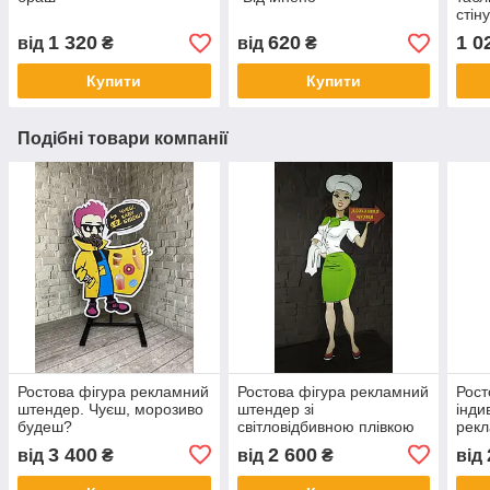
стін
300 
1 320
620
1 0
від
₴
від
₴
Купити
Купити
Подібні товари компанії
Ростова фігура рекламний
Ростова фігура рекламний
Рост
штендер. Чуєш, морозиво
штендер зі
інди
будеш?
світловідбивною плівкою
рек
3 400
2 600
від
₴
від
₴
від