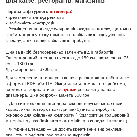
для кафе, ресторанів, магазинів
Перевага фігурного
штендера
:
- креативний вигляд реклами
- мобільність конструкції
- Розміщення перпендекулярно пішоходного потоку, що точно
зробить торгову точку помітніше та збільшить відвідуваність
закладу, а як наслідок збільшить прибуток.
Ціна за виріб безпосередньо залежить від її габаритів
Односторонний штендер висотою до 150 см. шириною до 75
см. - 1800 грн.
Двухсторонний - 3200 грн.
Для замовлення штендера з вашою рекламою потрібен макет
в форматі PDF або TIF. Якщо макета немає - не проблема,
ви можете скористатися
послугами
розробки у нашого
дизайнера. Ціна розробки макета 500 грн.
Для виготовлення штендера використовуємо металевий
каркас, який повторює контури майбутнього виробу і є
основою для кріплення композиту ( Композит це тришаровий
матеріал, з двох боків якого алюміній, а в середині пластик.).
Фігурний штендер — це досить креативний вид реклами
який точно виділить вас поміж конкурентів.