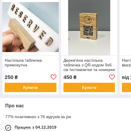
Настільна табличка
Дерев'яна настільна
Наст
прямокутна
табличка з QR-кодом 9х6
вказ
см Інставізитки та номерки
на столи для ресторанів
250
450
₴
₴
від
Купити
Купити
Про нас
77% позитивних з 76 відгуків за рік
Працює з 04.12.2019