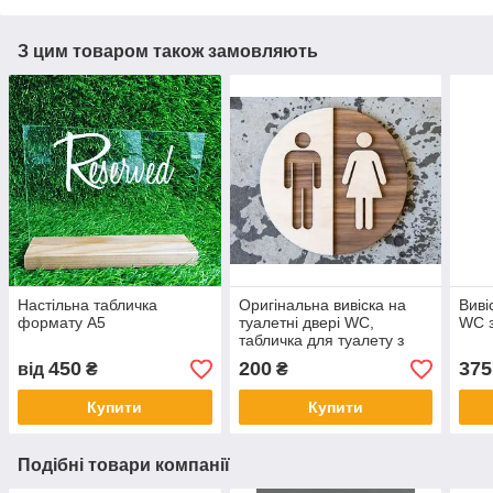
З цим товаром також замовляють
Настільна табличка
Оригінальна вивіска на
Виві
формату А5
туалетні двері WC,
WC з
табличка для туалету з
написами кругла
450
200
375
від
₴
₴
одностороння
Купити
Купити
Подібні товари компанії