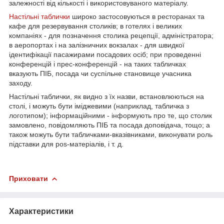
залежності від кількості і використовуваного матеріалу.
Настільні таблички
широко застосовуються в ресторанах та
кафе для резервування столиків; в готелях і великих
компаніях - для позначення столика рецепції, адміністратора;
в аеропортах і на залізничних вокзалах - для швидкої
ідентифікації пасажирами посадових осіб; при проведенні
конференцій і прес-конференцій - на таких табличках
вказують ПІБ, посада чи суспільне становище учасника
заходу.
Настільні таблички, як видно з їх назви, встановлюються на
столі, і можуть бути іміджевими (наприклад, табличка з
логотипом); інформаційними - інформують про те, що столик
замовлено, повідомляють ПІБ та посада доповідача, тощо; а
також можуть бути табличками-вказівниками, виконувати роль
підставки для pos-матеріалів, і т. д.
Приховати
Характеристики