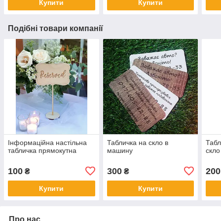
Купити
Купити
Подібні товари компанії
Інформаційна настільна
Табличка на скло в
Табл
табличка прямокутна
машину
скло
100
300
200
₴
₴
Купити
Купити
Про нас