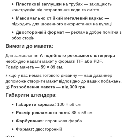
Пластикові заглушки
на трубах — захищають
конструкцію від потрапляння води та сміття
Максимально стійкий металевий каркас
—
підходить для щоденного використання на вулиці
Двосторонній формат
— реклама добре помітна з
обох сторін
Вимоги до макета:
Для замовлення
А-подібного рекламного штендера
необхідно надати макет у форматі
TIF або PDF
.
Розмір макета —
59 × 89 см
.
Якщо у вас немає готового дизайну — наш дизайнер
допоможе створити макет відповідно до ваших побажань.
💰
Розроблення макета — від 300 грн.
Габарити штендера:
Габарити каркаса:
100 × 58 см
Розмір рекламного поля:
88 × 58 см
Фарбування:
порошкова фарба
Формат:
двосторонній