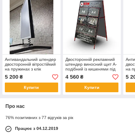
Антивандальний штендер
Двосторонній рекламний
Ант
двосторонній вітростійкий
штендер виносний щит А-
двос
на пружинах з клік
подібний із кишенями під
на п
системою мимохід для
А4 для реклами вуличний
сист
5 200
4 560
5 2
₴
₴
реклами
рек
Купити
Купити
Про нас
76% позитивних з 77 відгуків за рік
Працює з 04.12.2019