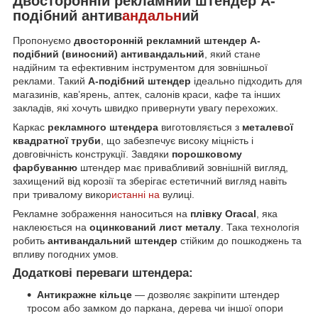
Двосторонній рекламний штендер А-
подібний антив
андальн
ий
Пропонуємо
двосторонній рекламний штендер А-
подібний (виносний) антивандальний
, який стане
надійним та ефективним інструментом для зовнішньої
реклами. Такий
А-подібний штендер
ідеально підходить для
магазинів, кав’ярень, аптек, салонів краси, кафе та інших
закладів, які хочуть швидко привернути увагу перехожих.
Каркас
рекламного штендера
виготовляється з
металевої
квадратної труби
, що забезпечує високу міцність і
довговічність конструкції. Завдяки
порошковому
фарбуванню
штендер має привабливий зовнішній вигляд,
захищений від корозії та зберігає естетичний вигляд навіть
при тривалому викор
истанні на
вулиці.
Рекламне зображення наноситься на
плівку Oracal
, яка
наклеюється на
оцинкований лист металу
. Така технологія
робить
антивандальний штендер
стійким до пошкоджень та
впливу погодних умов.
Додаткові переваги штендера:
Антикражне кільце
— дозволяє закріпити штендер
тросом або замком до паркана, дерева чи іншої опори