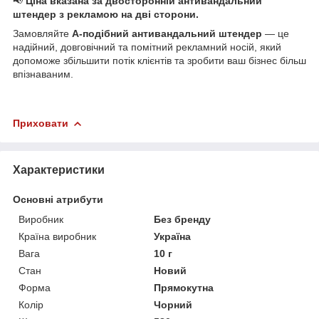
📢
Ціна вказана за двосторонній антивандальний
штендер з рекламою на дві сторони.
Замовляйте
А-подібний антивандальний штендер
— це
надійний, довговічний та помітний рекламний носій, який
допоможе збільшити потік клієнтів та зробити ваш бізнес більш
впізнаваним.
Приховати
Характеристики
Основні атрибути
Виробник
Без бренду
Країна виробник
Україна
Вага
10 г
Стан
Новий
Форма
Прямокутна
Колір
Чорний