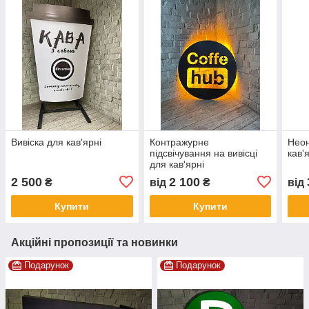
Вивіска для кав'ярні
Контражурне
Неон
підсвічування на вивісці
кав'
для кав'ярні
2 500
2 100
₴
від
₴
від
Купити
Купити
Акційні пропозиції та новинки
Подарунок
Подарунок