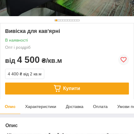
Вивіска для кав'ярні
В наявності
Опт і роздріб
4 500
від
₴/кв.м
4 400 ₴
від 2 кв.м
Купити
Опис
Характеристики
Доставка
Оплата
Умови п
Опис