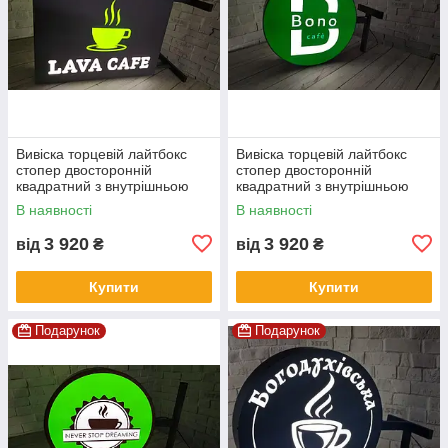
Вивіска торцевій лайтбокс
Вивіска торцевій лайтбокс
стопер двосторонній
стопер двосторонній
квадратний з внутрішньою
квадратний з внутрішньою
підсвіткою
підсвіткою
В наявності
В наявності
3 920
3 920
від
₴
від
₴
Купити
Купити
Подарунок
Подарунок