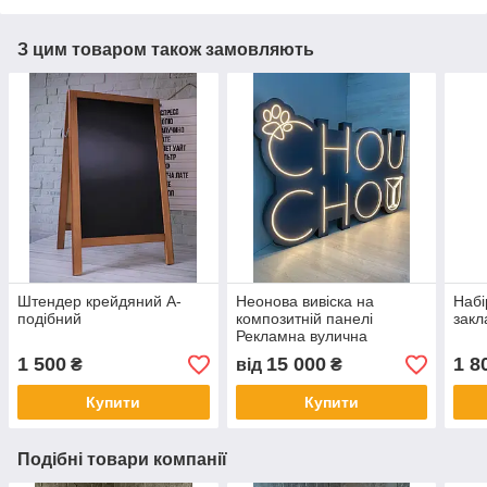
З цим товаром також замовляють
Штендер крейдяний А-
Неонова вивіска на
Набі
подібний
композитній панелі
закл
Рекламна вулична
неонова вивіска
1 500
15 000
1 8
₴
від
₴
Купити
Купити
Подібні товари компанії