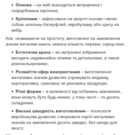
Основа
– на якій знаходиться витравлена і
пофарбована картинка;
Кріплення
– зафіксоване на звороті основи і являє
собою шпильку-батерфляй, євробулавку або цангу на
вибір.
Але, незважаючи на простоту, виготовлені на замовлення
значки металеві мають чималу кількість переваг, серед яких:
Естетична краса
– всі витрачені зображення
виходять надзвичайно чіткими та детальними, а також
різнокольоровими;
Розмаїття сфер використання
– виготовлення
металевих значків дозволяє отримувати іміджеву,
корпоративну, сувенірну чи рекламну продукцію;
Різні форми
– в залежності від побажань замовника,
вони можуть бути будь-якими, у тому числі – та досить
складними;
Висока швидкість виготовлення
– технологія
виробництва дозволяє створювати партії металевих
значків на замовлення досить швидко, без шкоди для
якості;