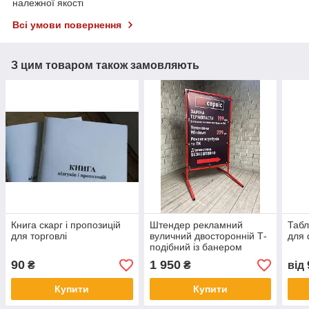
належної якості
Всі умови повернення
З цим товаром також замовляють
Книга скарг і пропозицій
Штендер рекламний
Табл
для торговлі
вуличний двосторонній Т-
для 
подібний із банером
металевий
90
1 950
₴
₴
від
Купити
Купити