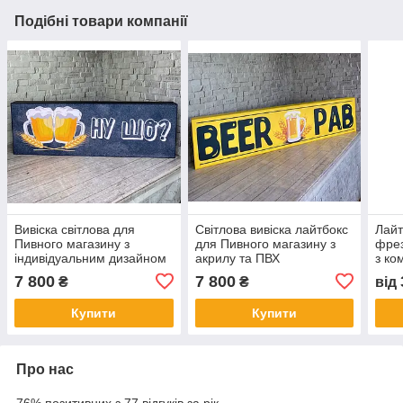
Подібні товари компанії
Вивіска світлова для
Світлова вивіска лайтбокс
Лайт
Пивного магазину з
для Пивного магазину з
фре
індивідуальним дизайном
акрилу та ПВХ
з ко
з акрилу
мага
7 800
7 800
₴
₴
від
Купити
Купити
Про нас
76% позитивних з 77 відгуків за рік