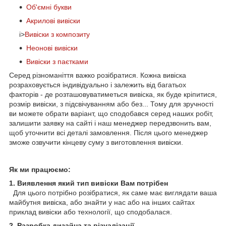
Об'ємні букви
Акрилові вивіски
i>
Вивіски з композиту
Неонові вивіски
Вивіски з паєтками
Серед різноманіття важко розібратися. Кожна вивіска
розраховується індивідуально і залежить від багатьох
факторів - де розташовуватиметься вивіска, як буде кріпитися,
розмір вивіски, з підсвічуванням або без... Тому для зручності
ви можете обрати варіант, що сподобався серед наших робіт,
залишити заявку на сайті і наш менеджер передзвонить вам,
щоб уточнити всі деталі замовлення. Після цього менеджер
зможе озвучити кінцеву суму з виготовлення вивіски.
Як ми працюємо:
1. Виявлення який тип вивіски Вам потрібен
Для цього потрібно розібратися, як саме має виглядати ваша
майбутня вивіска, або знайти у нас або на інших сайтах
приклад вивіски або технології, що сподобалася.
2. Разробка дизайна та візуалізації