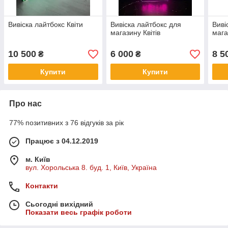
Вивіска лайтбокс Квіти
Вивіска лайтбокс для
Виві
магазину Квітів
мага
10 500
6 000
8 5
₴
₴
Купити
Купити
Про нас
77% позитивних з 76 відгуків за рік
Працює з 04.12.2019
м. Київ
вул. Хорольська 8. буд. 1, Київ, Україна
Контакти
Сьогодні вихідний
Показати весь графік роботи