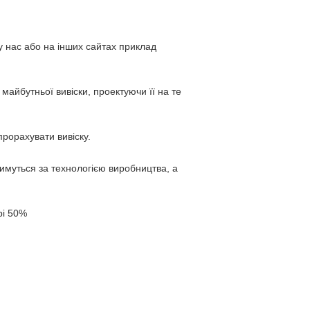
у нас або на інших сайтах приклад
айбутньої вивіски, проектуючи її на те
рорахувати вивіску.
тимуться за технологією виробництва, а
рі 50%