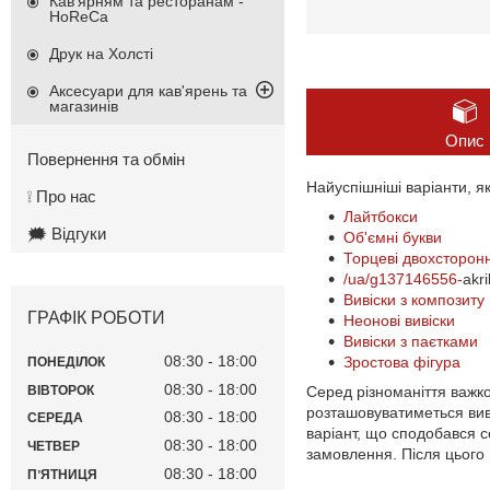
Кав'ярням та ресторанам -
HoReCa
Друк на Холсті
Аксесуари для кав'ярень та
магазинів
Опис
Повернення та обмін
Найуспішніші варіанти, як
❕ Про нас
Лайтбокси
🗯️ Відгуки
Об'ємні букви
Торцеві двохсторонн
/ua/g137146556-
akr
Вивіски з композиту
ГРАФІК РОБОТИ
Неонові вивіски
Вивіски з паєтками
08:30
18:00
Зростова фігура
ПОНЕДІЛОК
08:30
18:00
ВІВТОРОК
Серед різноманіття важко
розташовуватиметься вивіс
08:30
18:00
СЕРЕДА
варіант, що сподобався с
08:30
18:00
ЧЕТВЕР
замовлення. Після цього 
08:30
18:00
ПʼЯТНИЦЯ