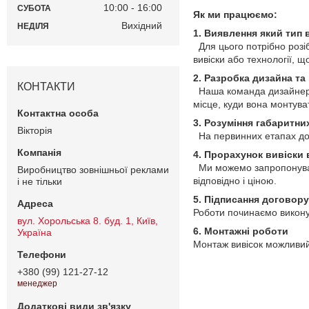
10:00
16:00
СУБОТА
Як ми працюємо:
Вихідний
НЕДІЛЯ
1. Виявлення який тип 
Для цього потрібно розіб
вивіски або технології, 
2. Разробка дизайна та 
КОНТАКТИ
Наша команда дизайнерів
місце, куди вона монтува
3. Розуміння габаритни
Вiкторiя
На первинних етапах дос
4. Прорахунок вивіски
Ми можемо запропонувати 
Виробництво зовнішньої реклами
відповідно і ціною.
і не тільки
5. Підписання договору
Роботи починаємо викону
вул. Хорольська 8. буд. 1, Київ,
6. Монтажні роботи
Україна
Монтаж вивісок можливий 
+380 (99) 121-27-12
менеджер