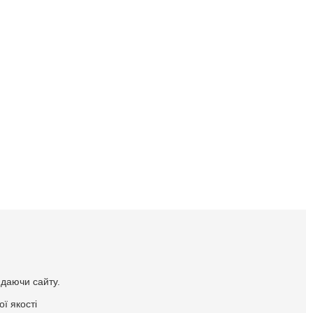
идаючи сайту.
ї якості