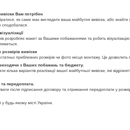
вивіски Вам потрібен
ратися, як саме має виглядати ваша майбутня вивіска, або знайти 
що сподобалася.
візуалізації
 розробляє макет за Вашими побажаннями та робить візуалізацію м
тиметься.
х розмірів вивіски
татньо приблизних розмірів чи фото місця монтажу. Це дозволить п
 виходячи з Ваших побажань та бюджету.
кілька варіантів реалізації вашої майбутньої вивіски, які відрізня
 та передоплата.
вати після підписання договору та отримання передоплати у розмі
у будь-якому місті України.