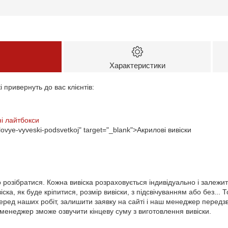
Характеристики
і привернуть до вас клієнтів:
і лайтбокси
ilovye-vyveski-podsvetkoj" target="_blank">Акрилові вивіски
 розібратися. Кожна вивіска розраховується індивідуально і залежить
ка, як буде кріпитися, розмір вивіски, з підсвічуванням або без...
еред наших робіт, залишити заявку на сайті і наш менеджер передзв
менеджер зможе озвучити кінцеву суму з виготовлення вивіски.